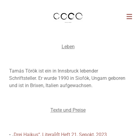
Zum
Hauptinhalt
springen
Leben
Tamás Török ist ein in Innsbruck lebender
Schriftsteller. Er wurde 1990 in Siofók, Ungarn geboren
und ist in Brixen, Italien aufgewachsen.
Texte und Preise
• „
Drei Haikus“, Litera[r]t Heft 21, Sepokt, 2023